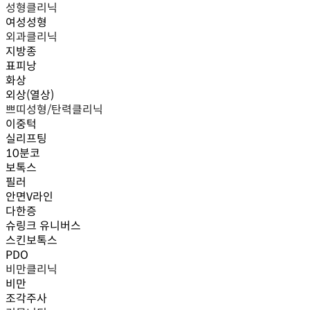
성형클리닉
여성성형
외과클리닉
지방종
표피낭
화상
외상(열상)
쁘띠성형/탄력클리닉
이중턱
실리프팅
10분코
보톡스
필러
안면V라인
다한증
슈링크 유니버스
스킨보톡스
PDO
비만클리닉
비만
조각주사