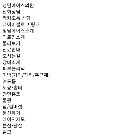
청담에이스의원
전화상담
카카오톡 상담
네이버블로그 링크
청담에이스소개
의료진소개
둘러보기
진료안내
오시는길
장비소개
피부클리닉
미백(기미/잡티/주근깨)
여드름
모공/흉터
안면홍조
물광
점/검버섯
문신제거
레이저제모
튼살/닭살
탈모