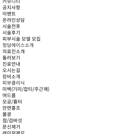
커뮤니티
공지사항
이벤트
온라인상담
시술전후
시술후기
피부시술 모델 모집
청담에이스소개
의료진소개
둘러보기
진료안내
오시는길
장비소개
피부클리닉
미백(기미/잡티/주근깨)
여드름
모공/흉터
안면홍조
물광
점/검버섯
문신제거
레이저제모