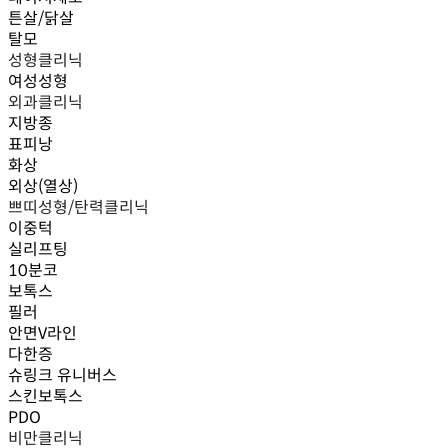
튼살/닭살
탈모
성형클리닉
여성성형
외과클리닉
지방종
표피낭
화상
외상(열상)
쁘띠성형/탄력클리닉
이중턱
실리프팅
10분코
보톡스
필러
안면V라인
다한증
슈링크 유니버스
스킨보톡스
PDO
비만클리닉